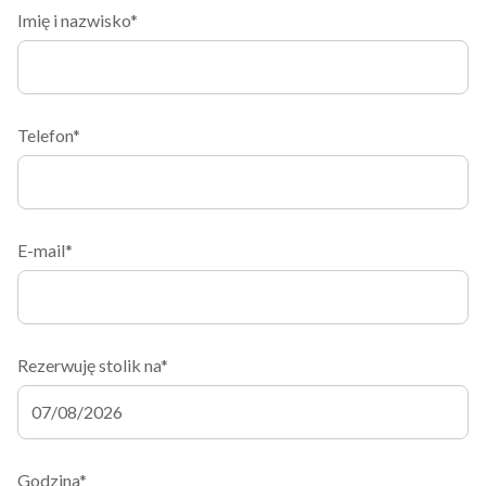
Imię i nazwisko*
Telefon*
E-mail*
Rezerwuję stolik na*
Godzina*